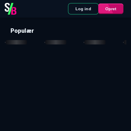
Log ind
Opret
Populær